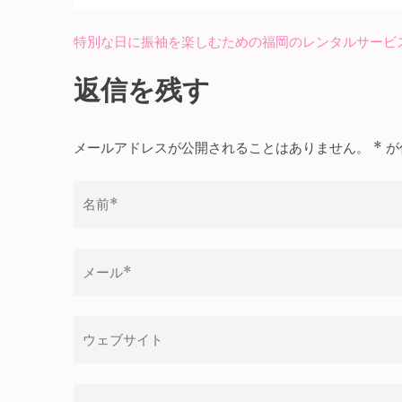
特別な日に振袖を楽しむための福岡のレンタルサービ
投
稿
返信を残す
ナ
ビ
メールアドレスが公開されることはありません。
*
が
ゲ
ー
シ
ョ
ン