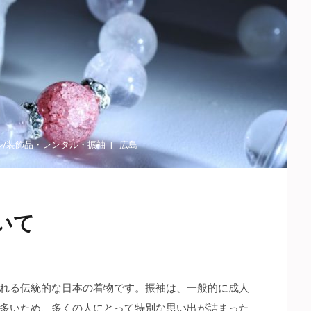
ル/装飾品
・
レンタル
・
振袖
広島
いて
れる伝統的な日本の着物です。
振袖は、一般的に成人
多いため、多くの人にとって特別な思い出が詰まった